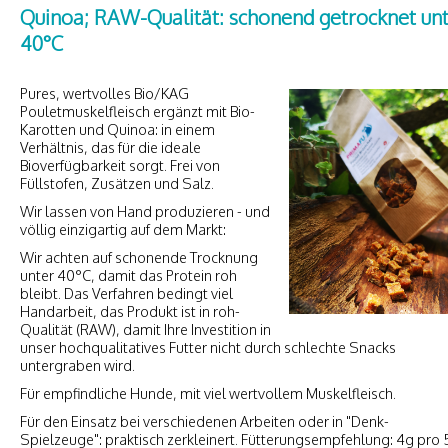
Quinoa; RAW-Qualität: schonend getrocknet un
40°C
Pures, wertvolles Bio/KAG
Pouletmuskelfleisch ergänzt mit Bio-
Karotten und Quinoa: in einem
Verhältnis, das für die ideale
Bioverfügbarkeit sorgt. Frei von
Füllstofen, Zusätzen und Salz.
Wir lassen von Hand produzieren - und
völlig einzigartig auf dem Markt:
Wir achten auf schonende Trocknung
unter 40°C, damit das Protein roh
bleibt. Das Verfahren bedingt viel
Handarbeit, das Produkt ist in roh-
Qualität (RAW), damit Ihre Investition in
unser hochqualitatives Futter nicht durch schlechte Snacks
untergraben wird.
Für empfindliche Hunde, mit viel wertvollem Muskelfleisch.
Für den Einsatz bei verschiedenen Arbeiten oder in "Denk-
Spielzeuge": praktisch zerkleinert. Fütterungsempfehlung: 4g pro