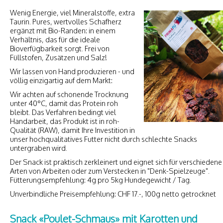
Wenig Energie, viel Mineralstoffe, extra
Taurin. Pures, wertvolles Schafherz
ergänzt mit Bio-Randen: in einem
Verhältnis, das für die ideale
Bioverfügbarkeit sorgt. Frei von
Füllstofen, Zusätzen und Salz!
Wir lassen von Hand produzieren - und
völlig einzigartig auf dem Markt:
Wir achten auf schonende Trocknung
unter 40°C, damit das Protein roh
bleibt. Das Verfahren bedingt viel
Handarbeit, das Produkt ist in roh-
Qualität (RAW), damit Ihre Investition in
unser hochqualitatives Futter nicht durch schlechte Snacks
untergraben wird.
Der Snack ist praktisch zerkleinert und eignet sich für verschiedene
Arten von Arbeiten oder zum Verstecken in "Denk-Spielzeuge".
Fütterungsempfehlung: 4g pro 5kg Hundegewicht / Tag.
Unverbindliche Preisempfehlung: CHF 17.-, 100g netto getrocknet
Snack «Poulet-Schmaus» mit Karotten und