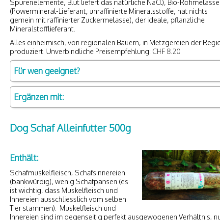
Spurenelemente, Blut liefert das natürliche NaCl), Bio-Rohmelasse
(Powermineral-Lieferant, unraffinierte Mineralsstoffe, hat nichts
gemein mit raffinierter Zuckermelasse), der ideale, pflanzliche
Mineralstofflieferant.
Alles einheimisch, von regionalen Bauern, in Metzgereien der Regi
produziert. Unverbindliche Preisempfehlung:
CHF 8.20
Für wen geeignet?
Ergänzen mit:
Dog Schaf Alleinfutter 500g
Enthält:
Schafmuskelfleisch, Schafsinnereien
(bankwürdig), wenig Schafpansen (es
ist wichtig, dass Muskelfleisch und
Innereien ausschliesslich vom selben
Tier stammen). Muskelfleisch und
Innereien sind im gegenseitig perfekt ausgewogenen Verhältnis, n