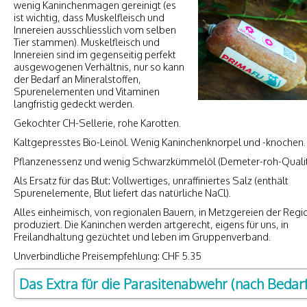
wenig Kaninchenmagen gereinigt (es
ist wichtig, dass Muskelfleisch und
Innereien ausschliesslich vom selben
Tier stammen). Muskelfleisch und
Innereien sind im gegenseitig perfekt
ausgewogenen Verhältnis, nur so kann
der Bedarf an Mineralstoffen,
Spurenelementen und Vitaminen
langfristig gedeckt werden.
Gekochter CH-Sellerie, rohe Karotten.
Kaltgepresstes Bio-Leinöl. Wenig Kaninchenknorpel und -knochen.
Pflanzenessenz und wenig Schwarzkümmelöl (Demeter-roh-Qualit
Als Ersatz für das Blut: Vollwertiges, unraffiniertes Salz (enthält
Spurenelemente, Blut liefert das natürliche NaCl).
Alles einheimisch, von regionalen Bauern, in Metzgereien der Regi
produziert. Die Kaninchen werden artgerecht, eigens für uns, in
Freilandhaltung gezüchtet und leben im Gruppenverband.
Unverbindliche Preisempfehlung: CHF 5.35
Das Extra für die Parasitenabwehr (nach Bedarf