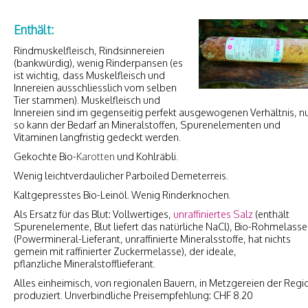
Enthält:
Rindmuskelfleisch, Rindsinnereien
(bankwürdig), wenig Rinderpansen (es
ist wichtig, dass Muskelfleisch und
Innereien ausschliesslich vom selben
Tier stammen). Muskelfleisch und
Innereien sind im gegenseitig perfekt ausgewogenen Verhältnis, n
so kann der Bedarf an Mineralstoffen, Spurenelementen und
Vitaminen langfristig gedeckt werden.
Gekochte Bio-
Karotten
und Kohlräbli.
Wenig leichtverdaulicher Parboiled Demeterreis.
Kaltgepresstes Bio-Leinöl. Wenig Rinderknochen.
Als Ersatz für das Blut: Vollwertiges,
unraffiniertes Salz
(enthält
Spurenelemente, Blut liefert das natürliche NaCl), Bio-Rohmelasse
(Powermineral-Lieferant, unraffinierte Mineralsstoffe, hat nichts
gemein mit raffinierter Zuckermelasse), der ideale,
pflanzliche Mineralstofflieferant.
Alles einheimisch, von regionalen Bauern, in Metzgereien der Regi
produziert. Unverbindliche Preisempfehlung: CHF 8.20