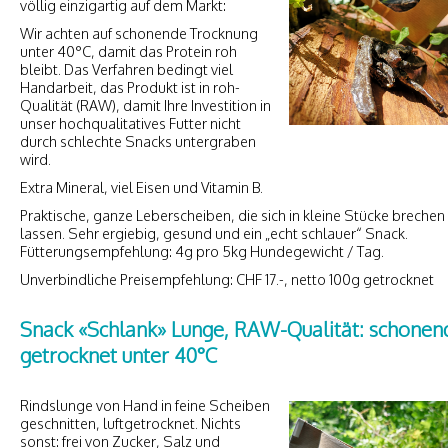
völlig einzigartig auf dem Markt:
Wir achten auf schonende Trocknung
unter 40°C, damit das Protein roh
bleibt. Das Verfahren bedingt viel
Handarbeit, das Produkt ist in roh-
Qualität (RAW), damit Ihre Investition in
unser hochqualitatives Futter nicht
durch schlechte Snacks untergraben
wird.
Extra Mineral, viel Eisen und Vitamin B.
Praktische, ganze Leberscheiben, die sich in kleine Stücke brechen
lassen. Sehr ergiebig, gesund und ein „echt schlauer“ Snack.
Fütterungsempfehlung: 4g pro 5kg Hundegewicht / Tag.
Unverbindliche Preisempfehlung: CHF 17.-, netto 100g getrocknet
Snack «Schlank» Lunge, RAW-Qualität: schonen
getrocknet unter 40°C
Rindslunge von Hand in feine Scheiben
geschnitten, luftgetrocknet. Nichts
sonst: frei von Zucker, Salz und