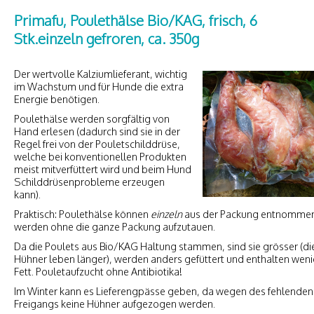
Primafu, Poulethälse Bio/KAG, frisch, 6
Stk.einzeln gefroren, ca. 350g
Der wertvolle Kalziumlieferant, wichtig
im Wachstum und für Hunde die extra
Energie benötigen.
Poulethälse werden sorgfältig von
Hand erlesen (dadurch sind sie in der
Regel frei von der Pouletschilddrüse,
welche bei konventionellen Produkten
meist mitverfüttert wird und beim Hund
Schilddrüsenprobleme erzeugen
kann).
Praktisch: Poulethälse können
einzeln
aus der Packung entnomme
werden ohne die ganze Packung aufzutauen.
Da die Poulets aus Bio/KAG Haltung stammen, sind sie grösser (di
Hühner leben länger), werden anders gefüttert und enthalten weni
Fett. Pouletaufzucht ohne Antibiotika!
Im Winter kann es Lieferengpässe geben, da wegen des fehlenden
Freigangs keine Hühner aufgezogen werden.