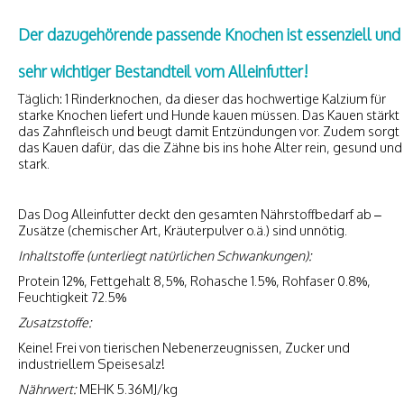
Der dazugehörende passende Knochen ist essenziell und
sehr wichtiger Bestandteil vom Alleinfutter!
Täglich: 1 Rinderknochen, da dieser das hochwertige Kalzium für
starke Knochen liefert und Hunde kauen müssen. Das Kauen stärkt
das Zahnfleisch und beugt damit Entzündungen vor. Zudem sorgt
das Kauen dafür, das die Zähne bis ins hohe Alter rein, gesund und
stark.
Das Dog Alleinfutter deckt den gesamten Nährstoffbedarf ab –
Zusätze (chemischer Art, Kräuterpulver o.ä.) sind unnötig.
Inhaltstoffe (unterliegt natürlichen Schwankungen):
Protein 12%, Fettgehalt 8,5%, Rohasche 1.5%, Rohfaser 0.8%,
Feuchtigkeit 72.5%
Zusatzstoffe:
Keine! Frei von tierischen Nebenerzeugnissen, Zucker und
industriellem Speisesalz!
Nährwert:
MEHK 5.36MJ/kg