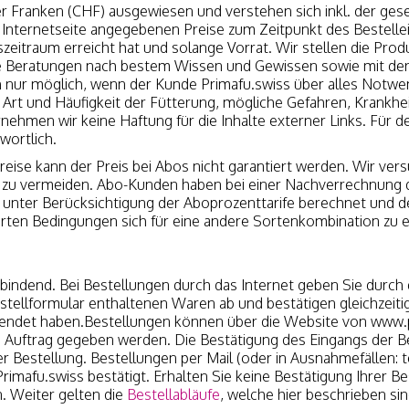
r Franken (CHF) ausgewiesen und verstehen sich inkl. der ges
r Internetseite angegebenen Preise zum Zeitpunkt des Bestelle
zeitraum erreicht hat und solange Vorrat. Wir stellen die Pro
, die Beratungen nach bestem Wissen und Gewissen sowie mit d
ch nur möglich, wenn der Kunde Primafu.swiss über alles Notw
e, Art und Häufigkeit der Fütterung, mögliche Gefahren, Krankhe
rnehmen wir keine Haftung für die Inhalte externer Links. Für de
wortlich.
preise kann der Preis bei Abos nicht garantiert werden. Wir ver
 zu vermeiden. Abo-Kunden haben bei einer Nachverrechnung d
 unter Berücksichtigung der Aboprozenttarife berechnet und d
nderten Bedingungen sich für eine andere Sortenkombination zu 
t bindend. Bei Bestellungen durch das Internet geben Sie durch
estellformular enthaltenen Waren ab und bestätigen gleichzeiti
ollendet haben.Bestellungen können über die Website von www.
 Auftrag gegeben werden. Die Bestätigung des Eingangs der Bes
Bestellung. Bestellungen per Mail (oder in Ausnahmefällen: te
rimafu.swiss bestätigt. Erhalten Sie keine Bestätigung Ihrer B
. Weiter gelten die
Bestellabläufe
, welche hier beschrieben sin