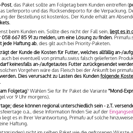
A-Post
, das Paket sollte am Folgetag beim Kunden eintreffen (
p
 das Lieferporto und das Rücksendeporto für die Verpackung. D
ung der Bestellung ist kostenlos. Der Kunde erhält am Absend
kets
.
nst beim Kunden ein. Sollte dies nicht der Fall sein,
liegt es i
 058 667 85 91 zu melden, um eine Lösung zu finden
. Primafu.
st jede Haftung ab
, dies gilt auch bei Priority-Paketen.
trägt der Kunde die Kosten für Futter, welches allfällig an-/aufg
ilt auch bei eventuell von primafu.swiss falsch gelieferten Produ
 darf keinesfalls an-/aufgetautes Futter zurückgesendet werden, 
 solchen Vorgehen wäre das Fleisch bei der Ankunft bei primaf
t werden. Dies verursacht zu Lasten des Kunden
folgende Koste
.
 am Folgetag
? Wählen Sie für Ihr Paket die Variante
"Mond-Expre
gel vor 9 Uhr morgens).
rtage; diese können regional unterschiedlich sein - z.T. versend
feiertage o.ä., diese Information finden Sie auf der
Eingangsei
n liegt es in Ihrer Verantwortung, Primafu auf solche hinzuweis
eine Haftung.
latzgründen) nicht im selben Paket wie die gefrorenen Würste 