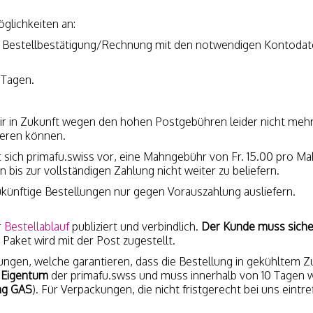
glichkeiten an:
ine Bestellbestätigung/Rechnung mit den notwendigen Kontoda
0 Tagen.
ir in Zukunft wegen den hohen Postgebühren leider nicht me
ieren können.
lt sich primafu.swiss vor, eine Mahngebühr von Fr. 15.00 pro M
is zur vollständigen Zahlung nicht weiter zu beliefern.
zukünftige Bestellungen nur gegen Vorauszahlung ausliefern.
r
Bestellablauf
publiziert und verbindlich.
Der Kunde muss sicher
s Paket wird mit der Post zugestellt.
kungen, welche garantieren, dass die Bestellung in gekühltem Z
 Eigentum
der primafu.swss und muss innerhalb von 10 Tagen wi
ng GAS
). Für Verpackungen, die nicht fristgerecht bei uns ein