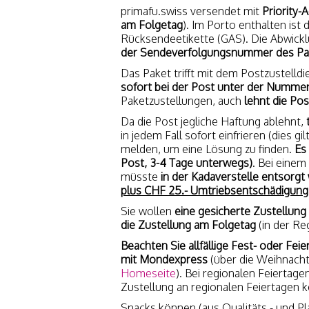
primafu.swiss versendet mit
Priority-
am Folgetag
). Im Porto enthalten ist
Rücksendeetikette (GAS). Die Abwickl
der Sendeverfolgungsnummer des Pa
Das Paket trifft mit dem Postzustelldie
sofort bei der Post unter der Nummer
Paketzustellungen, auch
lehnt die Po
Da die Post jegliche Haftung ablehnt,
in jedem Fall sofort einfrieren (dies g
melden, um eine Lösung zu finden.
Es
Post, 3-4 Tage unterwegs)
. Bei einem
müsste
in der Kadaverstelle entsorg
plus CHF 25.- Umtriebsentschädigung
Sie wollen
eine gesicherte Zustellung
die Zustellung am Folgetag
(in der Re
Beachten Sie allfällige Fest- oder Feie
mit Mondexpress
(über die Weihnachts
Homeseite
). Bei regionalen Feiertage
Zustellung an regionalen Feiertagen k
Snacks können (aus Qualitäts - und P