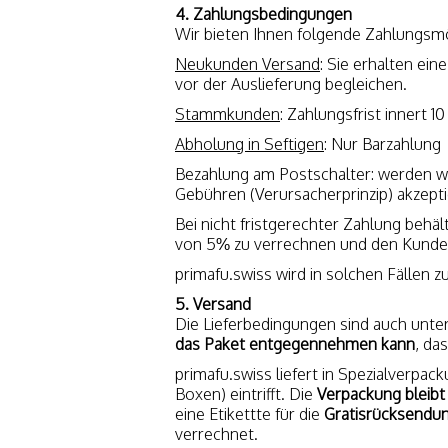
4. Zahlungsbedingungen
Wir bieten Ihnen folgende Zahlungsmö
Neukunden Versand
: Sie erhalten e
vor der Auslieferung begleichen.
Stammkunden
: Zahlungsfrist innert 1
Abholung in Seftigen
: Nur Barzahlung
Bezahlung am Postschalter: werden w
Gebühren (Verursacherprinzip) akzept
Bei nicht fristgerechter Zahlung behä
von 5% zu verrechnen und den Kunden b
primafu.swiss wird in solchen Fällen 
5. Versand
Die Lieferbedingungen sind auch unte
das Paket entgegennehmen kann
, da
primafu.swiss liefert in Spezialverpac
Boxen) eintrifft. Die
Verpackung bleibt
eine Etikettte für die
Gratisrücksendu
verrechnet.