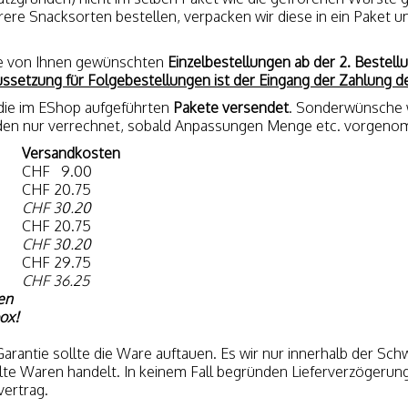
rere Snacksorten bestellen, verpacken wir diese in ein Paket 
die von Ihnen gewünschten
Einzelbestellungen ab der 2. Bestell
ssetzung für Folgebestellungen ist der Eingang der Zahlung 
die im EShop aufgeführten
Pakete versendet
. Sonderwünsche 
den nur verrechnet, sobald Anpassungen Menge etc. vorgen
Versandkosten
CHF 9.00
CHF 20.75
CHF 30.20
CHF 20.75
CHF 30.20
CHF 29.75
CHF
36.25
en
ox!
rantie sollte die Ware auftauen. Es wir nur innerhalb der Sch
kühlte Waren handelt. In keinem Fall begründen Lieferverzöger
ertrag.