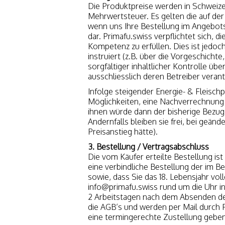
Die Produktpreise werden in Schweize
Mehrwertsteuer. Es gelten die auf de
wenn uns Ihre Bestellung im Angebots
dar. Primafu.swiss verpflichtet sich
Kompetenz zu erfüllen. Dies ist jedo
instruiert (z.B. über die Vorgeschicht
sorgfältiger inhaltlicher Kontrolle übe
ausschliesslich deren Betreiber verant
Infolge steigender Energie- & Fleisch
Möglichkeiten, eine Nachverrechnung
ihnen würde dann der bisherige Bezug
Andernfalls bleiben sie frei, bei geä
Preisanstieg hätte).
3. Bestellung / Vertragsabschluss
Die vom Käufer erteilte Bestellung is
eine verbindliche Bestellung der im B
sowie, dass Sie das 18. Lebensjahr v
info@primafu.swiss rund um die Uhr in
2 Arbeitstagen nach dem Absenden der 
die AGB‘s und werden per Mail durch P
eine termingerechte Zustellung geben