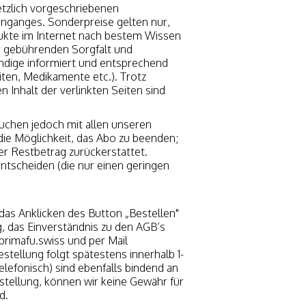
etzlich vorgeschriebenen
inganges. Sonderpreise gelten nur,
dukte im Internet nach bestem Wissen
er gebührenden Sorgfalt und
endige informiert und entsprechend
iten, Medikamente etc.). Trotz
n Inhalt der verlinkten Seiten sind
suchen jedoch mit allen unseren
ie Möglichkeit, das Abo zu beenden;
er Restbetrag zurückerstattet.
entscheiden (die nur einen geringen
 das Anklicken des Button „Bestellen"
g, das Einverständnis zu den AGB‘s
primafu.swiss und per Mail
tellung folgt spätestens innerhalb 1-
lefonisch) sind ebenfalls bindend an
estellung, können wir keine Gewähr für
d.