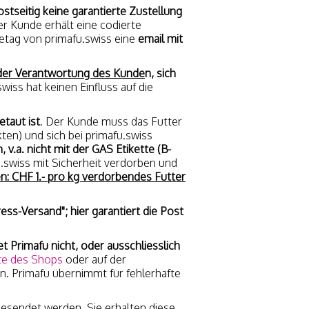
ostseitig keine garantierte Zustellung
er Kunde erhält eine codierte
etag von primafu.swiss eine
email mit
n der Verantwortung des Kunde
n, sich
swiss hat keinen Einfluss auf die
etaut ist
. Der Kunde muss das Futter
kten) und sich bei primafu.swiss
v.a. nicht mit der GAS Etikette (B-
u.swiss mit Sicherheit verdorben und
n: CHF 1.- pro kg verdorbendes Futter
ss-Versand"; hier garantiert die Post
et Primafu nicht, oder ausschliesslich
te des Shops
oder auf der
en. Primafu übernimmt für fehlerhafte
gesendet werden, Sie erhalten diese