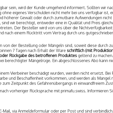
erfügbar sein, wird der Kunde umgehend informiert. Sollten wir n
g ohne eigenes Verschulden nicht mehr bei uns verfügbar ist, e
fgrund höherer Gewalt oder durch zumutbare Aufwendungen nic
, sind wir berechtigt, entweder eine in Qualität und Preis glei
reten. Der Besteller wird von uns über die Nichtverfügbarkeit
 nach einem Rücktritt vom Vertrag durch uns gutgeschriebe
on der Bestellung oder Mängeln sind, soweit diese durch z
 binnen 7 Tagen nach Erhalt der Ware
schriftlich (mit Produkti
) oder Rückgabe des betroffenen Produktes
geltend zu machen.
bei berechtigter Mängelrüge. Ein abgeschlossenes Abo kann ni
nem Vierbeiner beschädigt wurden, werden nicht ersetzt. Bei 
rbe und Beschaffenheit vorkommen, und werden als Mangel nic
re zum Zeitpunkt des Gefahrenübergangs in einwandfreiem Zust
ch vorheriger Rücksprache mit primafu.swiss. Informieren Si
E-Mail, via Anmeldeformular oder per Post und sind verbindlich