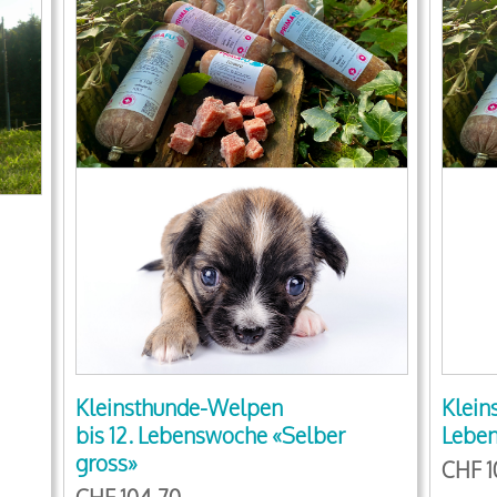
Kleinsthunde-Welpen
Klein
bis 12. Lebenswoche «Selber
Leben
gross»
CHF 1