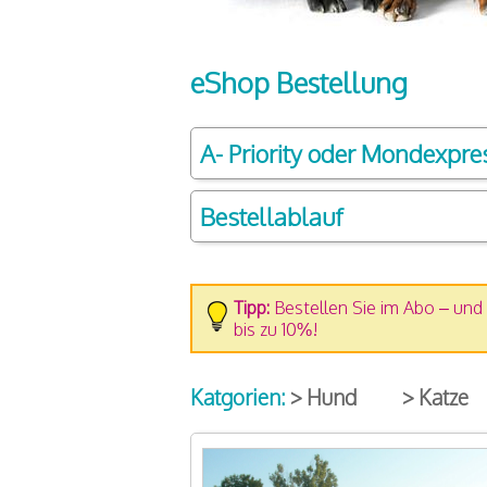
eShop Bestellung
A- Priority oder Mondexpre
Bestellablauf
Tipp:
Bestellen Sie im Abo – und 
bis zu 10%!
Katgorien:
> Hund
> Katze