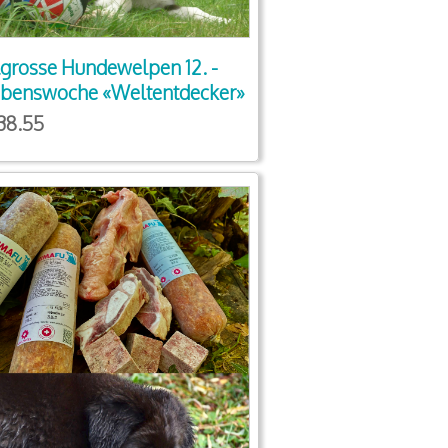
lgrosse Hundewelpen 12. -
ebenswoche «Weltentdecker»
38.55