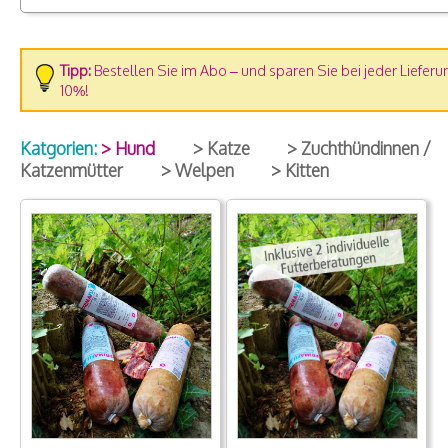
Tipp:
Bestellen Sie im Abo – und sparen Sie bei jeder Lieferu
10%!
Katgorien:
> Hund
> Katze
> Zuchthündinnen /
Katzenmütter
> Welpen
> Kitten