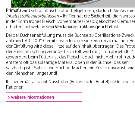
Primafu
wird schlachtfrisch sofort tiefgefroren, dadurch
bleiben die
Inhaltsstoffe naturbelassen
– Ihr Tier hat
die Sicherheit
, die Nährsto
in der Form (rohes Fleisch, vorverdautes/resp. gekochtes Gemüse)
erhalten, auf welche
sein Verdauungstrakt ausgerichtet ist
.
Bei der Büchsenabfüllung muss die Büchse zu Sterilisations-Zwec
auf mind. 60 - 100° C erhitzt werden, um sie keimfrei zu machen. Be
der Einfüllung wird diese Hitze auf den Inhalt übertragen. Das Prote
der Fleischmischung verändert sich (oft wird mit „...roh abgefüllt...“
geworben; beim Füttern ist das Fleisch jedoch nicht mehr roh!) zu
entsteht oft das sulzartige Material oben in der Büchse, das sehr
salzhaltig ist - Salz ist ein Süchtig-Macher, ein Zuviel davon ist, wie
den Menschen, ungesund!
Ihr Tier erhält also mit Nassfutter (Büchse oder Beutel) nie frische, 
Rationen.
> weitere Informationen