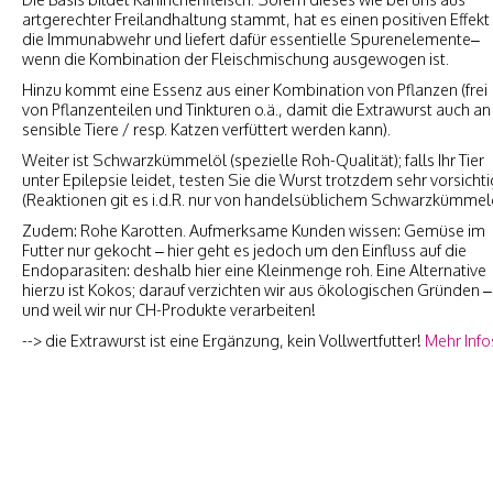
artgerechter Freilandhaltung stammt, hat es einen positiven Effekt
die Immunabwehr und liefert dafür essentielle Spurenelemente–
wenn die Kombination der Fleischmischung ausgewogen ist.
Hinzu kommt eine Essenz aus einer Kombination von Pflanzen (frei
von Pflanzenteilen und Tinkturen o.ä., damit die Extrawurst auch an
sensible Tiere / resp. Katzen verfüttert werden kann).
Weiter ist Schwarzkümmelöl (spezielle Roh-Qualität); falls Ihr Tier
unter Epilepsie leidet, testen Sie die Wurst trotzdem sehr vorsichti
(Reaktionen git es i.d.R. nur von handelsüblichem Schwarzkümmelö
Zudem: Rohe Karotten. Aufmerksame Kunden wissen: Gemüse im
Futter nur gekocht – hier geht es jedoch um den Einfluss auf die
Endoparasiten: deshalb hier eine Kleinmenge roh. Eine Alternative
hierzu ist Kokos; darauf verzichten wir aus ökologischen Gründen –
und weil wir nur CH-Produkte verarbeiten!
--> die Extrawurst ist eine Ergänzung, kein Vollwertfutter!
Mehr Info