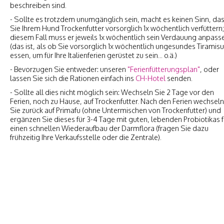
beschreiben sind.
- Sollte es trotzdem unumgänglich sein, macht es keinen Sinn, da
Sie Ihrem Hund Trockenfutter vorsorglich 1x wöchentlich verfüttern;
diesem Fall muss er jeweils 1x wöchentlich sein Verdauung anpass
(das ist, als ob Sie vorsorglich 1x wöchentlich ungesundes Tiramisu
essen, um für Ihre Italienferien gerüstet zu sein... o.ä.)
- Bevorzugen Sie entweder: unseren
"Ferienfütterungsplan"
, oder
lassen Sie sich die Rationen einfach ins
CH-Hotel
senden.
- Sollte all dies nicht möglich sein: Wechseln Sie 2 Tage vor den
Ferien, noch zu Hause, auf Trockenfutter. Nach den Ferien wechseln
Sie zurück auf Primafu (ohne Untermischen von Trockenfutter) und
ergänzen Sie dieses für 3-4 Tage mit guten, lebenden Probiotikas f
einen schnellen Wiederaufbau der Darmflora (fragen Sie dazu
frühzeitig Ihre Verkaufsstelle oder die Zentrale).