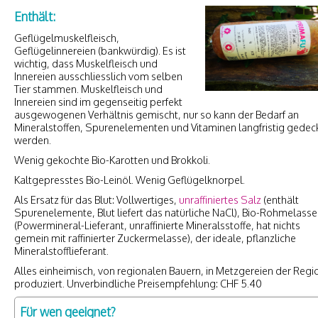
Enthält:
Geflügelmuskelfleisch,
Geflügelinnereien (bankwürdig). Es ist
wichtig, dass Muskelfleisch und
Innereien ausschliesslich vom selben
Tier stammen. Muskelfleisch und
Innereien sind im gegenseitig perfekt
ausgewogenen Verhältnis gemischt, nur so kann der Bedarf an
Mineralstoffen, Spurenelementen und Vitaminen langfristig gedec
werden.
Wenig gekochte Bio-Karotten und Brokkoli.
Kaltgepresstes Bio-Leinöl. Wenig Geflügelknorpel.
Als Ersatz für das Blut: Vollwertiges,
unraffiniertes Salz
(enthält
Spurenelemente, Blut liefert das natürliche NaCl), Bio-Rohmelasse
(Powermineral-Lieferant, unraffinierte Mineralsstoffe, hat nichts
gemein mit raffinierter Zuckermelasse), der ideale, pflanzliche
Mineralstofflieferant.
Alles einheimisch, von regionalen Bauern, in Metzgereien der Regi
produziert. Unverbindliche Preisempfehlung: CHF 5.40
Für wen geeignet?