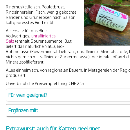
Rindmuskelfleisch, Pouletbrust,
Rindsinnereien, Fisch, wenig gekochte
Randen und Grünerbsen nach Saison,
kaltgepresstes Bio-Leinöl.
Als Ersatz für das Blut:
Vollwertiges,
unraffiniertes
Salz
(enthält Spurenelemente, Blut
liefert das natürliche NaCl), Bio-
Rohmelasse (Powermineral-Lieferant, unraffinierte Mineralsstoffe, 
nichts gemein mit raffinierter Zuckermelasse), der ideale, pflanzlic
Mineralstofflieferant.
Alles einheimisch, von regionalen Bauern, in Metzgereien der Regi
produziert.
Unverbindliche Preisempfehlung: CHF 2.15
Für wen geeignet?
Ergänzen mit:
Extrawurst; auch für Katzen geeignet