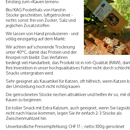
Einstieg zum «Kauen lernen».
Bio/KAG Poulethals von Hand in
Stücke geschnitten, luftgetrocknet -
nichts sonst: frei von Zucker, Salz und
jeglichen Zusatzstoffen.
Wir lassen von Hand produzieren - und
völlig einzigartig auf dem Markt:
Wir achten auf schonende Trocknung
unter 40°C, damit das Protein und der
Knorpel roh bleibt. Das Verfahren
bedingt viel Handarbeit, das Produkt ist in roh-Qualität (RAW), dam
Ihre Investition in unser hochqualitatives Futter nicht durch schlech
Snacks untergraben wird.
Sehr geeignet als Kauartikel für Katzen, oft hilfreich, wenn Katzen b
der Umstellung noch nicht richtig kauen.
Die getrockneten Stücke riechen attraktiver und helfen ihr so, mit
Kauen zu beginnen.
Ein toller Snack mit Extra Kalzium, auch geeignet, wenn Sie tagsü
nicht nach Hause kommen, legen Sie ihr einfach 2-3 Stücke als
Zwischenmahlzeit hin.
Unverbindliche Preisempfehlung: CHF 17.-, netto 100g gerocknet