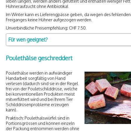
leben länger), werden anders gefüttert und enthalten weniger Fett
Hühneraufzucht ohne Antibiotika!
Im Winter kann es Lieferengpässe geben, da wegen des fehlenden
Freiganges keine Hühner aufgezogen werden.
Unverbindliche Preisempfehlung: CHF 7.50.
Für wen geeignet?
Poulethälse geschreddert
Poulethälse werden in aufwändiger
Handarbeit sorgfältig von Hand
verlesen (dadurch sind sie in der Regel
frei von der Pouletschilddrüse, welche
bei konventionellen Produkten meist
mitverfüttert wird und bei Ihrem Tier
Schilddrüsenprobleme erzeugen
kann).
Praktisch: Poulethalswürfel sind in
Portionsgrössen und können einzeln
der Packung entnommen werden ohne