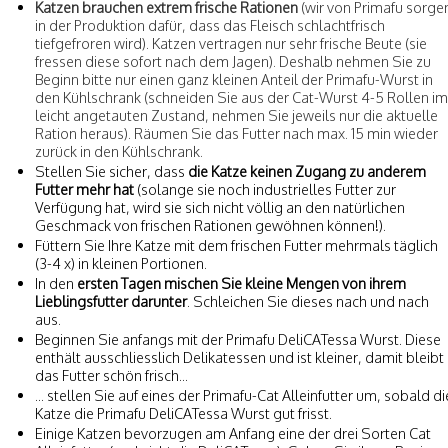
Katzen brauchen extrem frische Rationen
(wir von Primafu sorge
in der Produktion dafür, dass das Fleisch schlachtfrisch
tiefgefroren wird). Katzen vertragen nur sehr frische Beute (sie
fressen diese sofort nach dem Jagen). Deshalb nehmen Sie zu
Beginn bitte nur einen ganz kleinen Anteil der Primafu-Wurst in
den Kühlschrank (schneiden Sie aus der Cat-Wurst 4-5 Rollen im
leicht angetauten Zustand, nehmen Sie jeweils nur die aktuelle
Ration heraus). Räumen Sie das Futter nach max. 15 min wieder
zurück in den Kühlschrank.
Stellen Sie sicher, dass
die Katze keinen Zugang zu anderem
Futter mehr hat
(solange sie noch industrielles Futter zur
Verfügung hat, wird sie sich nicht völlig an den natürlichen
Geschmack von frischen Rationen gewöhnen können!).
Füttern Sie Ihre Katze mit dem frischen Futter mehrmals täglich
(3-4 x) in kleinen Portionen.
In den
ersten Tagen mischen Sie kleine Mengen von ihrem
Lieblingsfutter darunter
. Schleichen Sie dieses nach und nach
aus.
Beginnen Sie anfangs mit der Primafu DeliCATessa Wurst. Diese
enthält ausschliesslich Delikatessen und ist kleiner, damit bleibt
das Futter schön frisch...
... stellen Sie auf eines der Primafu-Cat Alleinfutter um, sobald di
Katze die Primafu DeliCATessa Wurst gut frisst.
Einige Katzen bevorzugen am Anfang eine der drei Sorten Cat