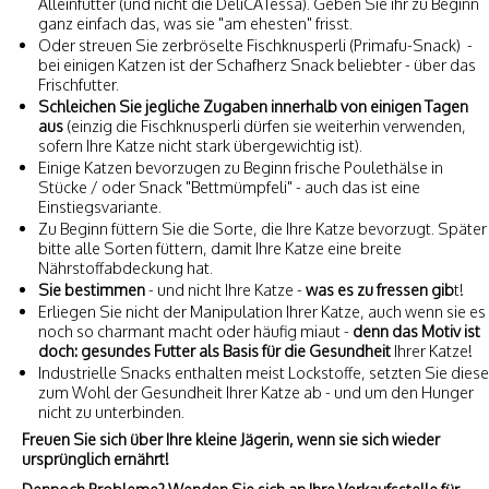
Alleinfutter (und nicht die DeliCATessa). Geben Sie ihr zu Beginn
ganz einfach das, was sie "am ehesten" frisst.
Oder streuen Sie zerbröselte Fischknusperli (Primafu-Snack) -
bei einigen Katzen ist der Schafherz Snack beliebter - über das
Frischfutter.
Schleichen Sie jegliche Zugaben innerhalb von einigen Tagen
aus
(einzig die Fischknusperli dürfen sie weiterhin verwenden,
sofern Ihre Katze nicht stark übergewichtig ist).
Einige Katzen bevorzugen zu Beginn frische Poulethälse in
Stücke / oder Snack "Bettmümpfeli" - auch das ist eine
Einstiegsvariante.
Zu Beginn füttern Sie die Sorte, die Ihre Katze bevorzugt. Später
bitte alle Sorten füttern, damit Ihre Katze eine breite
Nährstoffabdeckung hat.
Sie bestimmen
- und nicht Ihre Katze -
was es zu fressen gib
t!
Erliegen Sie nicht der Manipulation Ihrer Katze, auch wenn sie es
noch so charmant macht oder häufig miaut -
denn das Motiv ist
doch: gesundes Futter als Basis für die Gesundheit
Ihrer Katze!
Industrielle Snacks enthalten meist Lockstoffe, setzten Sie diese
zum Wohl der Gesundheit Ihrer Katze ab - und um den Hunger
nicht zu unterbinden.
Freuen Sie sich über Ihre kleine Jägerin, wenn sie sich wieder
ursprünglich ernährt!
Dennoch Probleme? Wenden Sie sich an Ihre Verkaufsstelle für