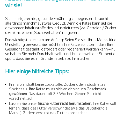
wir sie!
Sie für artgerechte, gesunde Ernährung zu begeistern braucht
allerdings manchmal etwas Geduld. Denn die Katze kann auf die
gewohnten Inhaltsstoffe des Industriefutters (v.a. Getreide / Zucke
u.v.m) mit einem „Suchtverhalten“ reagieren.
Das wichtigste deshalb am Anfang: Seien Sie sich Ihres Motivs für 
Umstellung bewusst: Sie möchten Ihre Katze so füttern, dass Ihre
Gesundheit gestärkt, gefördert oder regeneriert werden kann – nu
so haben Sie mehr Durchhaltewille und Ihr eigenwilliger Stubentig
spürt, dass Sie es im Grunde in Liebe zu Ihr machen.
Hier einige hilfreiche Tipps:
Primafu enthält keine Lockstoffe, Zucker oder industrielles
Speisesalz.
Ihre Katze muss sich an den neuen Geschmack
gewöhnen
. Das dauert oft 2-3 Wochen. Geben Sie nicht
vorschnell auf.
Lassen Sie unser
frische Futter nicht herumstehen
, Ihre Katze sol
lernen, dass das Futter verschwindet (wie das Beutetier/die
Maus...). Zudem verdirbt das Futter sonst schnell.