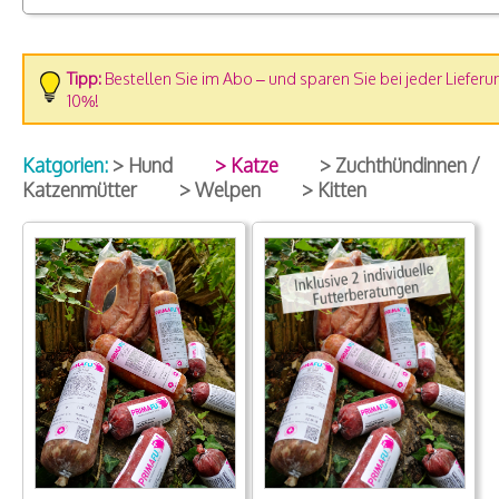
Tipp:
Bestellen Sie im Abo – und sparen Sie bei jeder Lieferu
10%!
Katgorien:
> Hund
> Katze
> Zuchthündinnen /
Katzenmütter
> Welpen
> Kitten