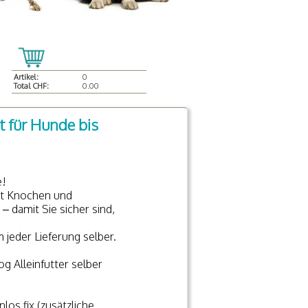
Artikel:
0
Total CHF:
0.00
t für Hunde bis
e!
it Knochen und
– damit Sie sicher sind,
jeder Lieferung selber.
 Alleinfutter selber
os fix (zusätzliche