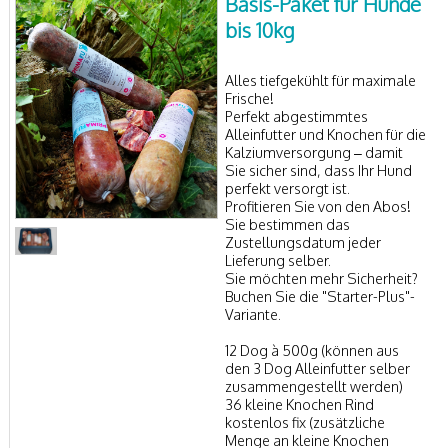
Basis-Paket für Hunde
bis 10kg
Alles tiefgekühlt für maximale
Frische!
Perfekt abgestimmtes
Alleinfutter und Knochen für die
Kalziumversorgung – damit
Sie sicher sind, dass Ihr Hund
perfekt versorgt ist.
Profitieren Sie von den Abos!
Sie bestimmen das
Zustellungsdatum jeder
Lieferung selber.
Sie möchten mehr Sicherheit?
Buchen Sie die "Starter-Plus"-
Variante.
12 Dog à 500g (können aus
den 3 Dog Alleinfutter selber
zusammengestellt werden)
36 kleine Knochen Rind
kostenlos fix (zusätzliche
Menge an kleine Knochen