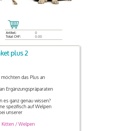
Artikel:
0
Total CHF:
0.00
ket plus 2
d möchten das Plus an
s an Ergänzungspräparaten
n es ganz genau wissen?
ine spezifisch auf Welpen
bei unserer
/ Kitten / Welpen