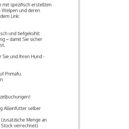
mit spezifisch erstellten
ie Welpen und deren
ndem Link:
isch und tiefgekühlt
ng – damit Sie sicher
st.
r Sie und Ihren Hund -
uf Primafu.
en
nzelbuchungen!
 Alleinfutter selber
x (zusätzliche Menge an
 Stück verrechnet)