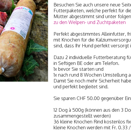
Besuchen Sie auch unsere neue Seite 
Futterpaketen, welche perfekt für d
Mütter abgestimmt sind unter folge
zu den Welpen- und Zuchtpaketen
Perfekt abgestimmtes Alleinfutter, fr
mit Knochen für die Kalziumversorgu
sind, dass Ihr Hund perfekt versorgt i
Dazu 2 individuelle Futterberatung fü
in Seftigen BE oder am Telefon.
1x bevor Sie starten und
1x nach rund 8 Wochen Umstellung a
Damit Sie noch mehr Sicherheit hab
und perfekt begleitet sind.
Sie sparen CHF 50.00 gegenüber Ei
12 Dog à 500g (können aus den 3 Dog
zusammengestellt werden)
36 kleine Knochen Rind kostenlos fi
kleine Knochen werden mit Fr. 0.33 /