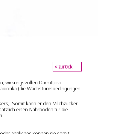
< zurück
en, wirkungsvollen Darmflora-
Präbiotika (die Wachstumsbedingungen
ers). Somit kann er den Milchzucker
ätzlich einen Nährboden für die
m.
oder ähnliches können sie somit