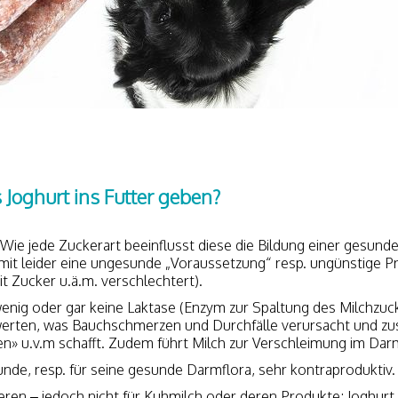
Joghurt ins Futter geben?
Wie jede Zuckerart beeinflusst diese die Bildung einer gesund
it leider eine ungesunde „Voraussetzung“ resp. ungünstige 
it Zucker u.ä.m. verschlechtert).
enig oder gar keine Laktase (Enzym zur Spaltung des Milchzuck
rwerten, was Bauchschmerzen und Durchfälle verursacht und zus
n» u.v.m schafft. Zudem führt Milch zur Verschleimung im Dar
nde, resp. für seine gesunde Darmflora, sehr kontraproduktiv.
en – jedoch nicht für Kuhmilch oder deren Produkte; Joghurt 