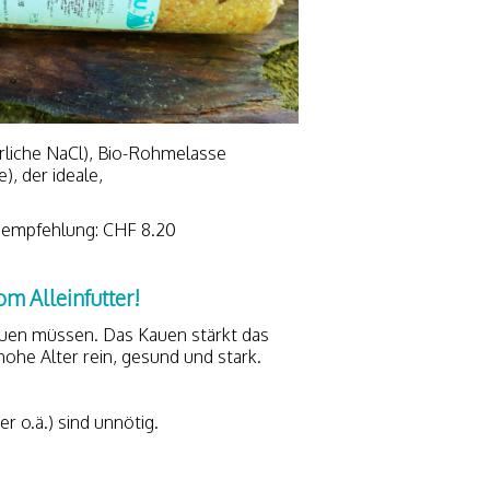
ürliche NaCl), Bio-Rohmelasse
), der ideale,
isempfehlung: CHF 8.20
m Alleinfutter!
kauen müssen. Das Kauen stärkt das
hohe Alter rein, gesund und stark.
 o.ä.) sind unnötig.