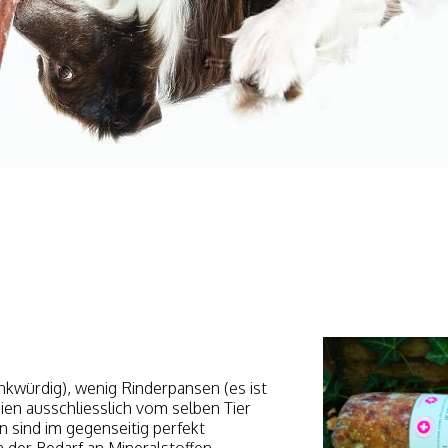
nkwürdig), wenig Rinderpansen (es ist
ien ausschliesslich vom selben Tier
 sind im gegenseitig perfekt
 der Bedarf an Mineralstoffen,