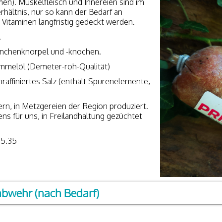
en). Muskelfleisch und Innereien sind im
hältnis, nur so kann der Bedarf an
Vitaminen langfristig gedeckt werden.
.
inchenknorpel und -knochen.
mmelöl (Demeter-roh-Qualität)
unraffiniertes Salz (enthält Spurenelemente,
ern, in Metzgereien der Region produziert.
ns für uns, in Freilandhaltung gezüchtet
 5.35
nabwehr (nach Bedarf)