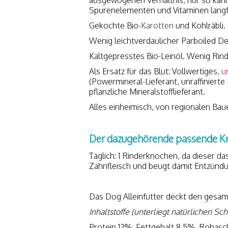
Spurenelementen und Vitaminen langf
Gekochte Bio-
Karotten
und Kohlräbli.
Wenig leichtverdaulicher Parboiled D
Kaltgepresstes Bio-Leinöl. Wenig Rin
Als Ersatz für das Blut: Vollwertiges,
u
(Powermineral-Lieferant, unraffinierte 
pflanzliche Mineralstofflieferant.
Alles einheimisch, von regionalen Bau
Der dazugehörende passende Knoc
Täglich: 1 Rinderknochen, da dieser 
Zahnfleisch und beugt damit Entzündun
Das Dog Alleinfutter deckt den gesamt
Inhaltstoffe (unterliegt natürlichen S
Protein 12%, Fettgehalt 8,5%, Rohasc