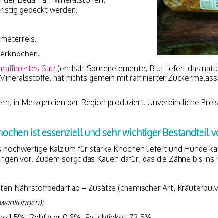
ristig gedeckt werden.
emeterreis.
derknochen.
nraffiniertes Salz
(enthält Spurenelemente, Blut liefert das nat
Mineralsstoffe, hat nichts gemein mit raffinierter Zuckermelasse
ern, in Metzgereien der Region produziert. Unverbindliche Pre
hen ist essenziell und sehr wichtiger Bestandteil vo
das hochwertige Kalzium für starke Knochen liefert und Hunde 
gen vor. Zudem sorgt das Kauen dafür, das die Zähne bis ins 
en Nährstoffbedarf ab – Zusätze (chemischer Art, Kräuterpulver
chwankungen):
he 1.5%, Rohfaser 0.8%, Feuchtigkeit 72.5%