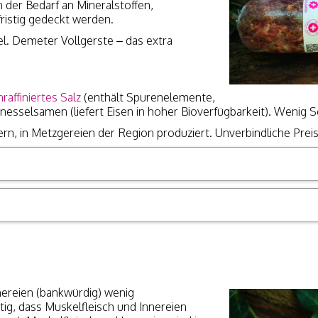
 der Bedarf an Mineralstoffen,
ristig gedeckt werden.
l. Demeter Vollgerste – das extra
nraffiniertes Salz
(enthält Spurenelemente,
nnnesselsamen (liefert Eisen in hoher Bioverfügbarkeit). Wenig
ern, in Metzgereien der Region produziert. Unverbindliche Pre
ereien (bankwürdig) wenig
tig, dass Muskelfleisch und Innereien