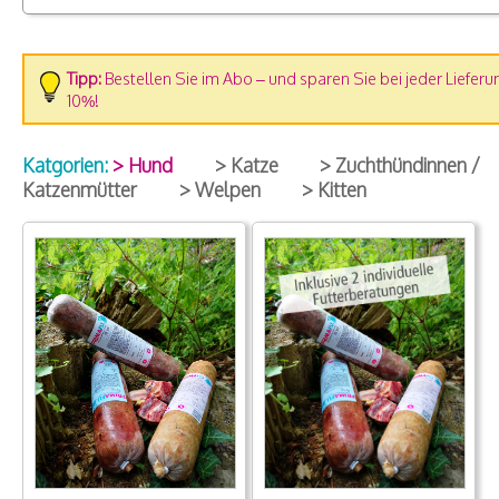
Tipp:
Bestellen Sie im Abo – und sparen Sie bei jeder Lieferu
10%!
Katgorien:
> Hund
> Katze
> Zuchthündinnen /
Katzenmütter
> Welpen
> Kitten