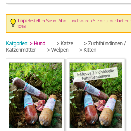
Tipp:
Bestellen Sie im Abo – und sparen Sie bei jeder Lieferu
10%!
Katgorien:
> Hund
> Katze
> Zuchthündinnen /
Katzenmütter
> Welpen
> Kitten